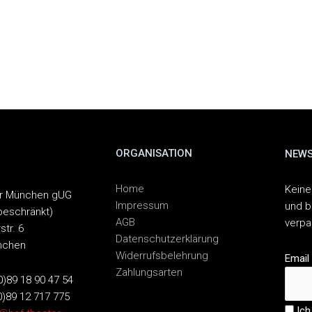
ORGANISATION
NEWS
Home
Keine
er München gUG
Impressum
und b
beschränkt)
AGB
verp
str. 6
Datenschutzerklärung
nchen
Widerrufsbelehrung
Email
Zahlungsarten
(0)89 18 90 47 54
0)89 12 717 775
Ich