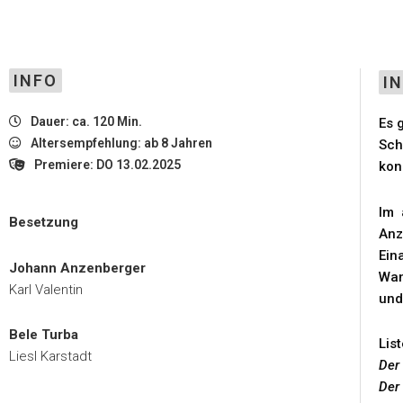
INFO
I
Dauer: ca. 120 Min.
Es 
Altersempfehlung: ab 8 Jahren
Sch
Premiere: DO 13.02.2025
kon
Im 
Besetzung
Anz
Ein
Johann Anzenberger
Wan
Karl Valentin
und
Bele Turba
Lis
Liesl Karstadt
Der
Der