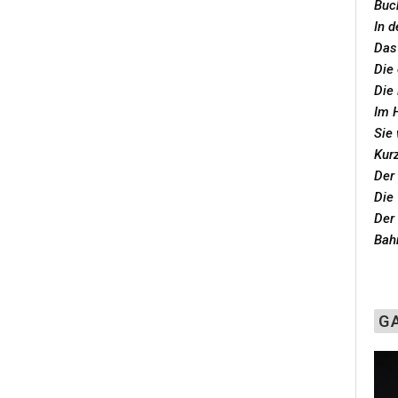
Buc
In 
Das
Die 
Die 
Im 
Sie 
Kur
Der
Die
Der
Bah
G