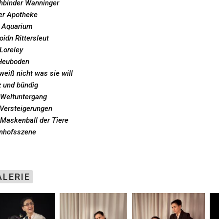
hbinder Wanninger
der Apotheke
 Aquarium
oidn Rittersleut
Loreley
Heuboden
weiß nicht was sie will
z und bündig
 Weltuntergang
 Versteigerungen
 Maskenball der Tiere
nhofsszene
ALERIE