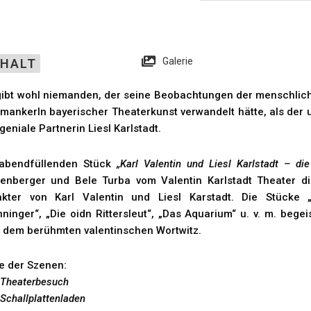
Galerie
NHALT
gibt wohl niemanden, der seine Beobachtungen der menschlich
mankerln bayerischer Theaterkunst verwandelt hätte, als der u
geniale Partnerin Liesl Karlstadt.
abendfüllenden Stück
„Karl Valentin und Liesl Karlstadt – di
enberger und Bele Turba vom Valentin Karlstadt Theater di
akter von Karl Valentin und Liesl Karstadt. Die Stücke „
ninger“, „Die oidn Rittersleut“, „Das Aquarium“ u. v. m. be
 dem berühmten valentinschen Wortwitz.
te der Szenen:
 Theaterbesuch
 Schallplattenladen