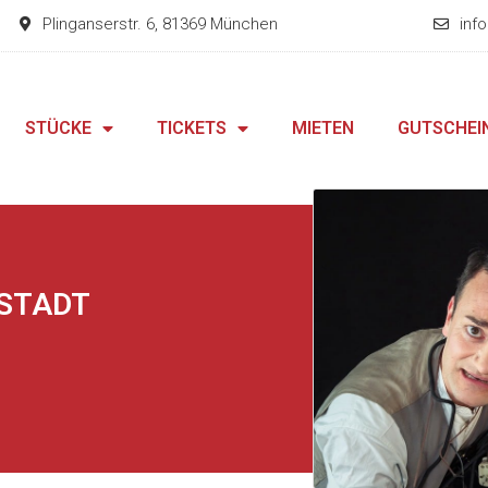
Plinganserstr. 6, 81369 München
inf
STÜCKE
TICKETS
MIETEN
GUTSCHEI
LSTADT