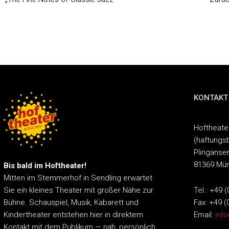
KONTAKT
Hoftheat
(haftungs
Plinganser
81369 Mü
Bis bald im Hoftheater!
Mitten im Stemmerhof in Sendling erwartet
Tel.: +49 
Sie ein kleines Theater mit großer Nähe zur
Fax: +49 (
Bühne.
Schauspiel, Musik, Kabarett und
Email:
inf
Kindertheater entstehen hier in direktem
Kontakt mit dem Publikum — nah, persönlich