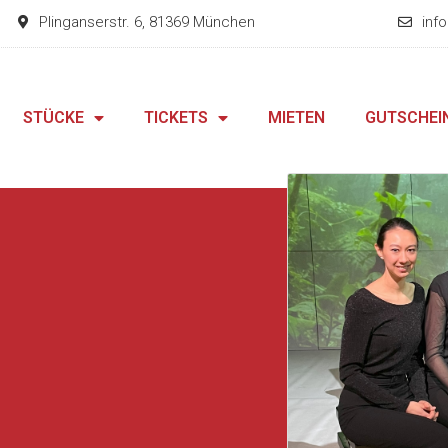
Plinganserstr. 6, 81369 München
inf
STÜCKE
TICKETS
MIETEN
GUTSCHEI