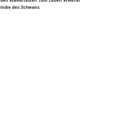
 den Klaviertasten zum Leben erweckt
elodie des Schwans.