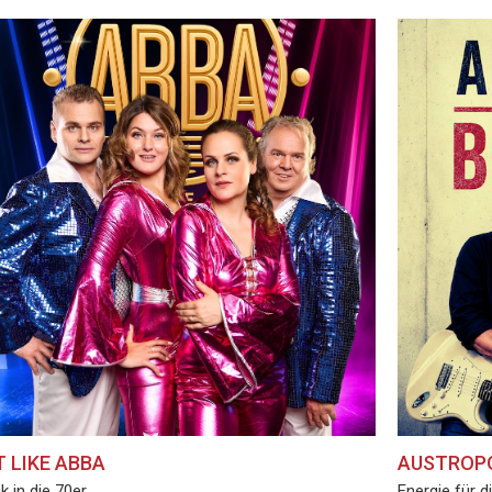
T LIKE ABBA
AUSTROP
k in die 70er
Energie für d