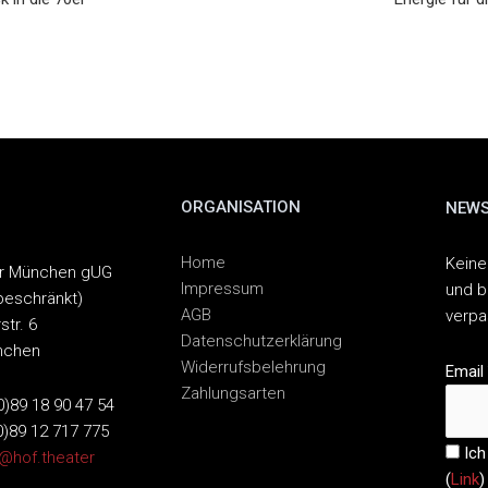
ORGANISATION
NEWS
Home
Keine
er München gUG
Impressum
und b
beschränkt)
AGB
verp
str. 6
Datenschutzerklärung
nchen
Widerrufsbelehrung
Email
Zahlungsarten
(0)89 18 90 47 54
0)89 12 717 775
Ich
o@hof.theater
(
Link
)