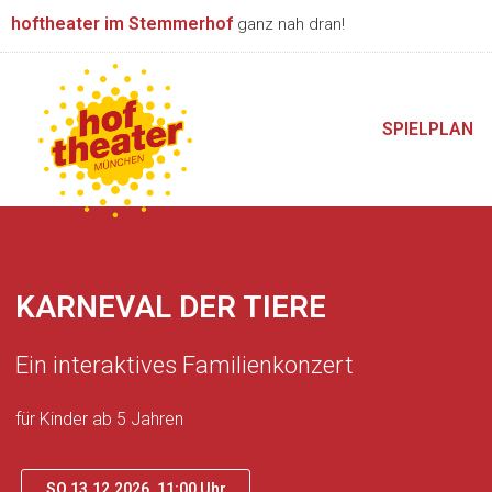
Zum
hoftheater im Stemmerhof
ganz nah dran!
Inhalt
springen
SPIELPLAN
KARNEVAL DER TIERE
Ein interaktives Familienkonzert
für Kinder ab 5 Jahren
SO 13.12.2026, 11:00 Uhr