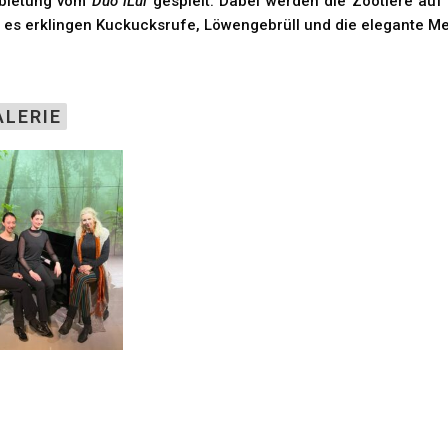
bietung vom
Duo iLui
gespielt. Dabei werden die Zootiere auf
 es erklingen Kuckucksrufe, Löwengebrüll und die elegante M
ALERIE