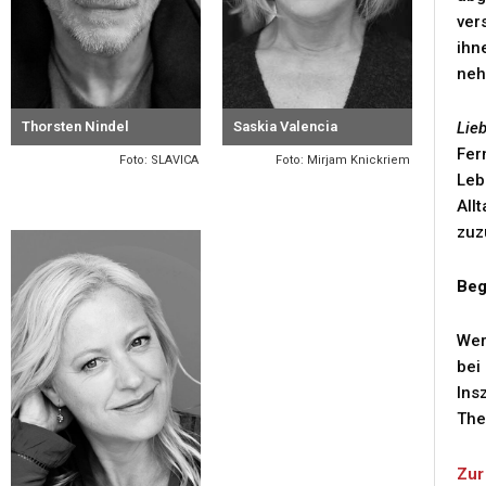
ver
ihn
neh
Lie
Thorsten Nindel
Saskia Valencia
Fer
Foto: SLAVICA
Foto: Mirjam Knickriem
Leb
All
zuz
Beg
We
bei
Ins
The
Zur