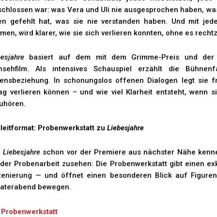
schlossen war: was Vera und Uli nie ausgesprochen haben, wa
en gefehlt hat, was sie nie verstanden haben. Und mit je
men, wird klarer, wie sie sich verlieren konnten, ohne es recht
besjahre
basiert auf dem mit dem Grimme-Preis und der 
nsehfilm. Als intensives Schauspiel erzählt die Bühnen
ensbeziehung. In schonungslos offenen Dialogen legt sie f
tag verlieren können – und wie viel Klarheit entsteht, wenn s
uhören.
leitformat: Probenwerkstatt zu
Liebesjahre
r
Liebesjahre
schon vor der Premiere aus nächster Nähe kenn
 der Probenarbeit zusehen: Die Probenwerkstatt gibt einen exk
zenierung — und öffnet einen besonderen Blick auf Figuren
aterabend bewegen.
 Probenwerkstatt