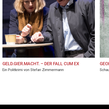
GELD.GIER.MACHT. – DER FALL CUM EX
GEO
Ein Politkrimi von Stefan Zimmermann
Schau