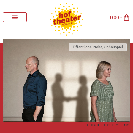
Zum
Inhalt
Wa
springen
0,00
€
Öffentliche Probe
,
Schauspiel
Foto: a.gon Theater München