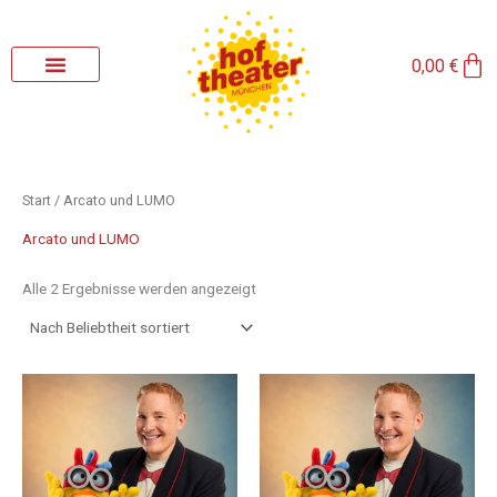
Nach
Zum
Beliebtheit
sortiert
Inhalt
Wa
springen
0,00
€
Start
/ Arcato und LUMO
Arcato und LUMO
Alle 2 Ergebnisse werden angezeigt
Preisspanne:
Preisspanne:
Dieses
Dieses
15,00 €
15,00 €
Produkt
Produkt
bis
bis
weist
weist
18,00 €
18,00 €
mehrere
mehrere
Varianten
Varianten