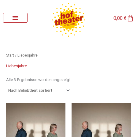
Nach
Zum
Beliebtheit
sortiert
Inhalt
Wa
springen
0,00
€
Start
/ Liebesjahre
Liebesjahre
Alle 3 Ergebnisse werden angezeigt
Preisspanne:
Preisspanne:
Dieses
Dieses
20,00 €
20,00 €
Produkt
Produkt
bis
bis
weist
weist
35,00 €
35,00 €
mehrere
mehrere
Varianten
Varianten