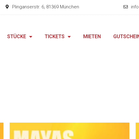
Plinganserstr. 6, 81369 München
inf
STÜCKE
TICKETS
MIETEN
GUTSCHEI
Preisspanne:
Dieses
20,00 €
Produkt
bis