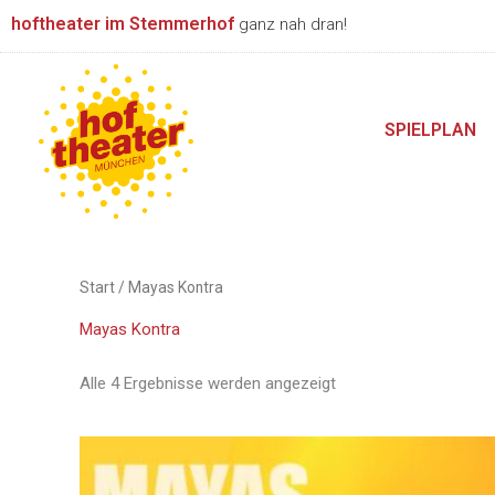
Nach
Zum
hoftheater im Stemmerhof
Beliebtheit
ganz nah dran!
Inhalt
sortiert
springen
SPIELPLAN
Start
/ Mayas Kontra
Mayas Kontra
Alle 4 Ergebnisse werden angezeigt
Preisspanne:
Dieses
20,00 €
Produkt
bis