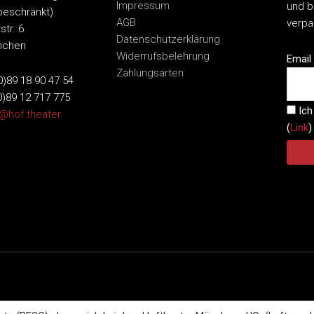
Impressum
und b
beschränkt)
AGB
verp
str. 6
Datenschutzerklärung
nchen
Widerrufsbelehrung
Email
Zahlungsarten
(0)89 18 90 47 54
0)89 12 717 775
Ich
o@hof.theater
(
Link
)