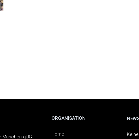
ORGANISATION
NEWS
Home
Keine
er München gUG