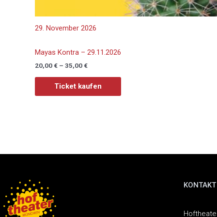
29. November 2026
Mayas Kontra – 29.11.2026
20,00
€
–
35,00
€
Ticket kaufen
KONTAKT
Hoftheat