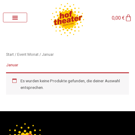
Zum
Inhalt
Wa
springen
0,00
€
Start
/ Event Monat / Januar
Januar
Es wurden keine Produkte gefunden, die deiner Auswahl
entsprechen.