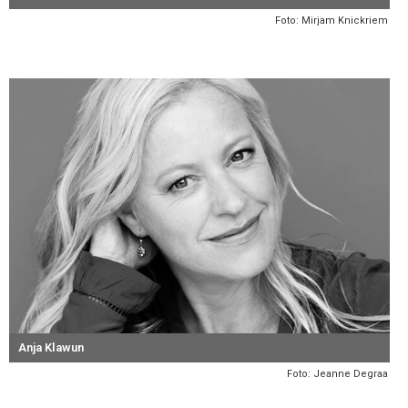
Foto: Mirjam Knickriem
Anja Klawun
Foto: Jeanne Degraa