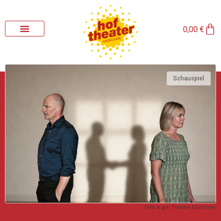
Zum
Inhalt
Wa
springen
0,00
€
Schauspiel
Foto: a.gon Theater München