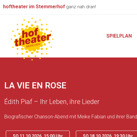
Zum
hoftheater im Stemmerhof
ganz nah dran!
Inhalt
springen
SPIELPLAN
LA VIE EN ROSE
Édith Piaf – Ihr Leben, ihre Lieder
Biografischer Chanson-Abend mit Meike Fabian und ihrer Ban
SO 11.10.2026, 15:00 Uhr
SO 18.10.2026, 19:30 Uhr