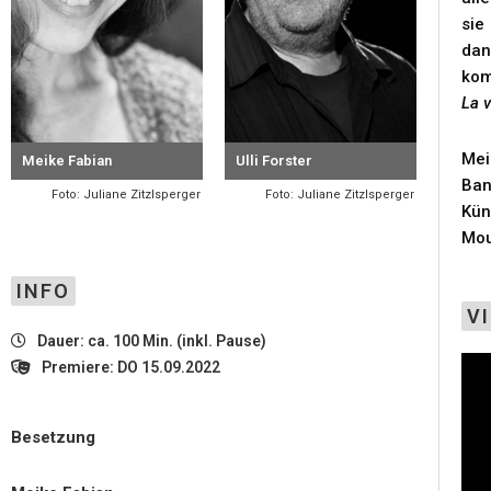
sie
dan
kom
La v
Mei
Meike Fabian
Ulli Forster
Ban
Foto: Juliane Zitzlsperger
Foto: Juliane Zitzlsperger
Kün
Mou
INFO
V
Dauer: ca. 100 Min. (inkl. Pause)
Premiere: DO 15.09.2022
Besetzung