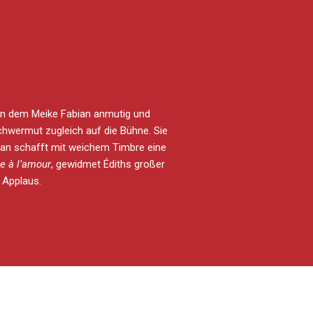
, an dem Meike Fabian anmutig und
chwermut zugleich auf die Bühne. Sie
ian schafft mit weichem Timbre eine
 à l’amour
, gewidmet Édiths großer
 Applaus.