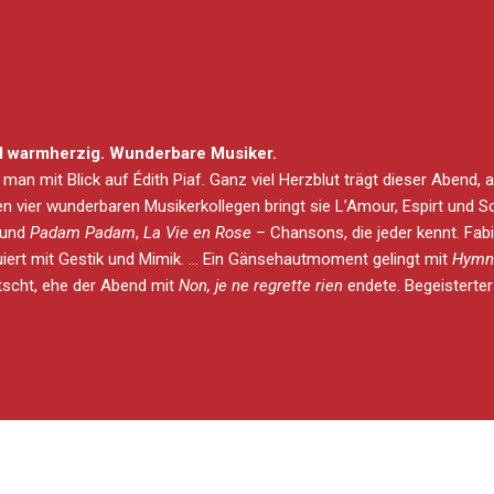
nd warmherzig. Wunderbare Musiker.
t man mit Blick auf Édith Piaf. Ganz viel Herzblut trägt dieser Abend
en vier wunderbaren Musikerkollegen bringt sie L’Amour, Espirt und S
und
Padam Padam
,
La Vie en Rose
– Chansons, die jeder kennt. Fab
uiert mit Gestik und Mimik. … Ein Gänsehautmoment gelingt mit
Hymne
tscht, ehe der Abend mit
Non, je ne regrette rien
endete. Begeisterter