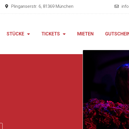
Plinganserstr. 6, 81369 München
inf
STÜCKE
TICKETS
MIETEN
GUTSCHEI
d