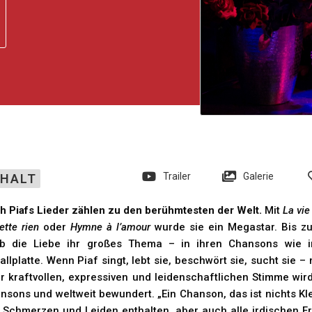
Trailer
Galerie
NHALT
th Piafs Lieder zählen zu den berühmtesten der Welt.
Mit
La vie
ette rien
oder
Hymne à l’amour
wurde sie ein Megastar. Bis z
eb die Liebe ihr großes Thema – in ihren Chansons wie i
allplatte. Wenn Piaf singt, lebt sie, beschwört sie, sucht sie – 
er kraftvollen, expressiven und leidenschaftlichen Stimme wir
nsons und weltweit bewundert. „Ein Chanson, das ist nichts Kl
e Schmerzen und Leiden enthalten, aber auch alle irdischen 