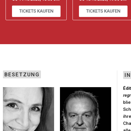
TICKETS KAUFEN
TICKETS KAUFEN
BESETZUNG
I
Édi
regr
bli
Sch
ihr
Cha
all