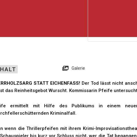
Galerie
NHALT
ERRHOLZSARG STATT EICHENFASS!
Der Tod lässt nicht ansch
ist das Reinheitsgebot Wurscht. Kommissarin Pfeife untersucht
ife ermittelt mit Hilfe des Publikums in einem neu
rchfellerschütternden Kriminalfall.
n wenn die Thrillerpfeifen mit ihrem Krimi-Improvisationsthea
 Schauspieler bis kurz vor Schluss nicht, wer die Tat begang