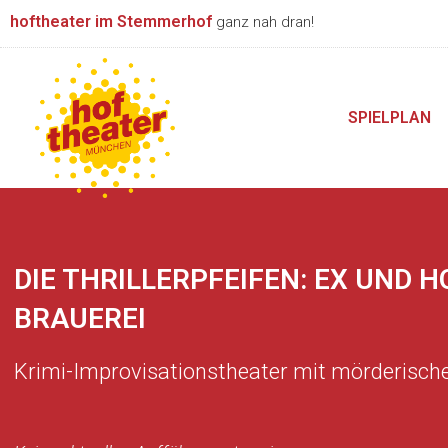
Zum
hoftheater im Stemmerhof
ganz nah dran!
Inhalt
springen
SPIELPLAN
DIE THRILLERPFEIFEN: EX UND H
BRAUEREI
Krimi-Improvisationstheater mit mörderisc