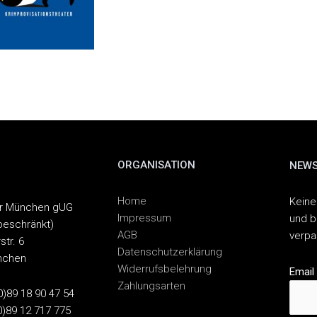
ORGANISATION
NEWS
Home
Keine
er München gUG
Impressum
und b
beschränkt)
AGB
verp
str. 6
Datenschutzerklärung
nchen
Widerrufsbelehrung
Email
Zahlungsarten
(0)89 18 90 47 54
0)89 12 717 775