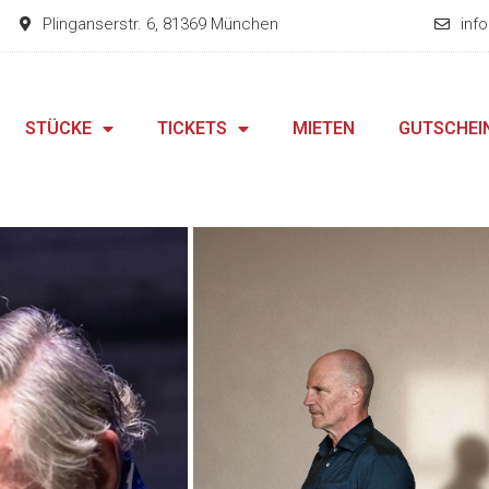
Plinganserstr. 6, 81369 München
inf
STÜCKE
TICKETS
MIETEN
GUTSCHEI