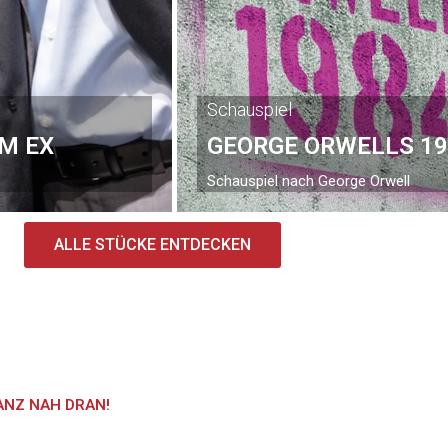
Schauspiel
UM EX
GEORGE ORWELLS 19
Schauspiel nach George Orwell
ALLE STÜCKE ENTDECKEN
ANZ NAH DRAN!