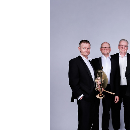
Allotria
Jazz
Band