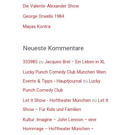
n
Die Valente-Alexander Show
a
George Orwells 1984
c
Mayas Kontra
h
:
Neueste Kommentare
333985
zu
Jacques Brel – Ein Leben in XL
Lucky Punch Comedy Club München Wien:
Events & Tipps - Hauptjournal
zu
Lucky
Punch Comedy Club
Let It Show - Hoftheater München
zu
Let It
Show – Für Kids und Familien
Kultur: Imagine – John Lennon – eine
Hommage – Hoftheater München –