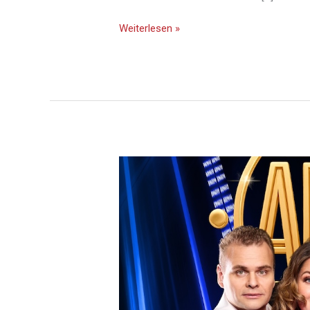
Weiterlesen »
Just
like
ABBA