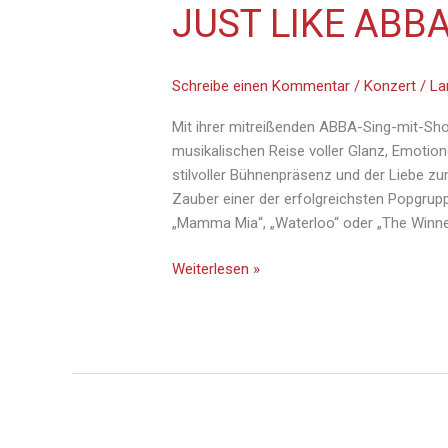
JUST LIKE ABB
Schreibe einen Kommentar
/
Konzert
/
La
Mit ihrer mitreißenden ABBA-Sing-mit-Sho
musikalischen Reise voller Glanz, Emotione
stilvoller Bühnenpräsenz und der Liebe z
Zauber einer der erfolgreichsten Popgrup
„Mamma Mia“, „Waterloo“ oder „The Winn
Weiterlesen »