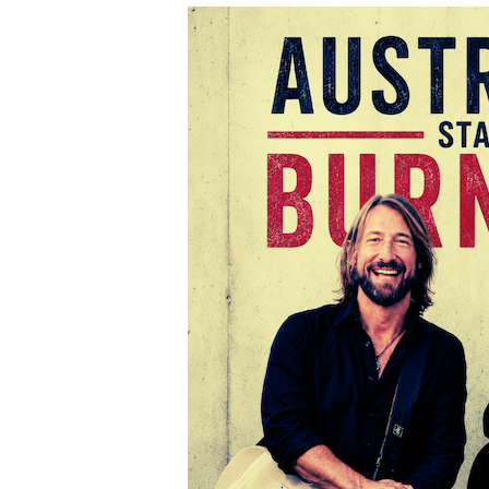
Austropop
statt
Burnout