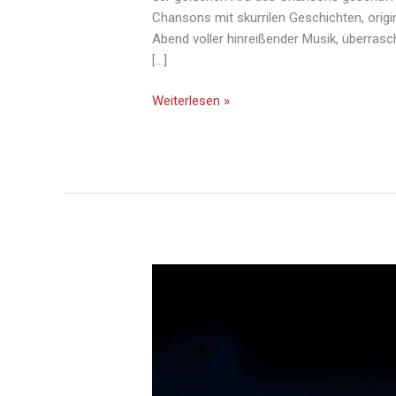
Chansons mit skurrilen Geschichten, origi
Abend voller hinreißender Musik, überrasc
[…]
Weiterlesen »
Sissi