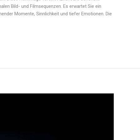
nalen Bild- und Filmsequenzen. Es erwartet Sie ein
hender Momente, Sinnlichkeit und tiefer Emotionen. Die