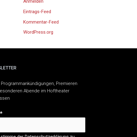
Anmelden
Eintrags-Feed
Kommentar-Feed
WordPress.org
LETTER
 Programmankündigungen, Premieren
esonderen Abende im Hoftheater
assen
*
 stimme der Datenschutzerklärung zu