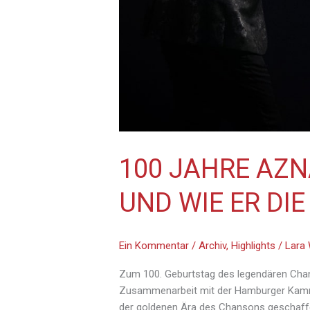
100 JAHRE AZ
UND WIE ER DIE
Ein Kommentar
/
Archiv
,
Highlights
/
Lara 
Zum 100. Geburtstag des legendären Chan
Zusammenarbeit mit der Hamburger Kamme
der goldenen Ära des Chansons geschaf