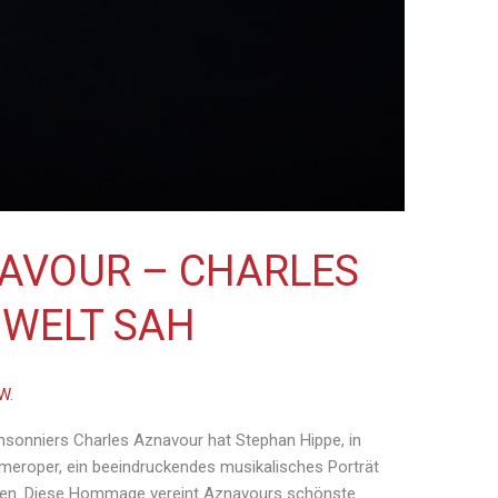
NAVOUR – CHARLES
 WELT SAH
W.
sonniers Charles Aznavour hat Stephan Hippe, in
roper, ein beeindruckendes musikalisches Porträt
fen. Diese Hommage vereint Aznavours schönste