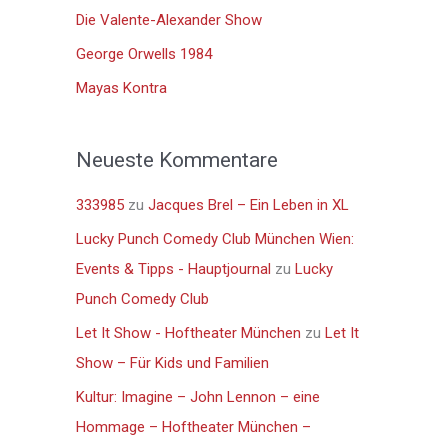
n
Die Valente-Alexander Show
a
George Orwells 1984
c
Mayas Kontra
h
:
Neueste Kommentare
333985
zu
Jacques Brel – Ein Leben in XL
Lucky Punch Comedy Club München Wien:
Events & Tipps - Hauptjournal
zu
Lucky
Punch Comedy Club
Let It Show - Hoftheater München
zu
Let It
Show – Für Kids und Familien
Kultur: Imagine – John Lennon – eine
Hommage – Hoftheater München –