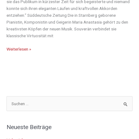
sie das Publikum in kürzester Zeit für sich begeisterte und niemand
konnte sich ihren eleganten Läufen und kraftvollen Akkorden
entziehen.” Süddeutsche Zeitung Die in Starnberg geborene
Pianistin, Komponistin und Geigerin Maria Anastasia gehört zu den
kreativsten Köpfen der neuen Musik. Souverän verbindet sie
klassische Virtuosität mit
Weiterlesen »
S
u
c
Neueste Beiträge
h
e