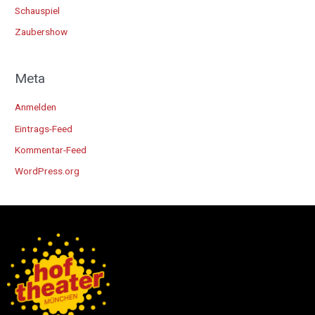
Schauspiel
Zaubershow
Meta
Anmelden
Eintrags-Feed
Kommentar-Feed
WordPress.org