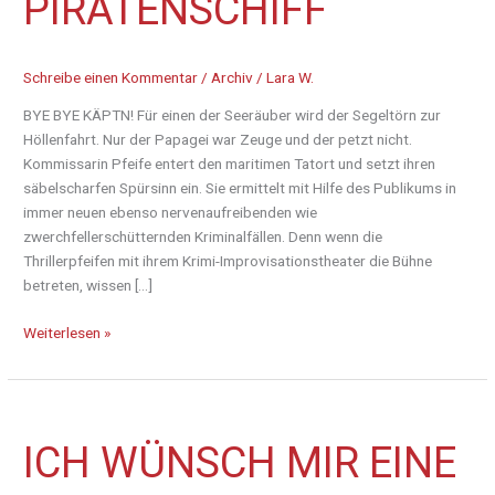
PIRATENSCHIFF
Schreibe einen Kommentar
/
Archiv
/
Lara W.
BYE BYE KÄPTN! Für einen der Seeräuber wird der Segeltörn zur
Höllenfahrt. Nur der Papagei war Zeuge und der petzt nicht.
Kommissarin Pfeife entert den maritimen Tatort und setzt ihren
säbelscharfen Spürsinn ein. Sie ermittelt mit Hilfe des Publikums in
immer neuen ebenso nervenaufreibenden wie
zwerchfellerschütternden Kriminalfällen. Denn wenn die
Thrillerpfeifen mit ihrem Krimi-Improvisationstheater die Bühne
betreten, wissen […]
Weiterlesen »
Ich
ICH WÜNSCH MIR EINE
wünsch