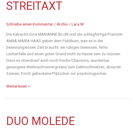
mir
STREITAXT
eine
Streitaxt
Schreibe einen Kommentar
/
Archiv
/
Lara W.
Die Kabarett-Diva MARIANNE BLUM und die schlagfertige Pianistin
ANNA MARIA HAAS geben dem Publikum, was es in der
besinnungslosen Zeit braucht: ein ruhiges Gewissen, fette
Lachanfälle und einen guten Grund nicht zu Hause sein zu müssen.
Dass es obendrauf auch noch freche Chansons, wunderbar
gesungene Weihnachtsevergreens zum Dahinschmelzen, absurde
Szenen, frisch gebackene Plätzchen zur psychologischen
Weiterlesen »
duo
DUO MOLEDE
molede