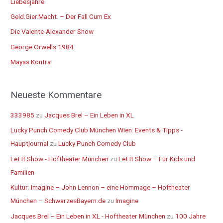
Liebesjahre
n
Geld.Gier.Macht. – Der Fall Cum Ex
n
Die Valente-Alexander Show
a
George Orwells 1984
c
Mayas Kontra
h
:
Neueste Kommentare
333985
zu
Jacques Brel – Ein Leben in XL
Lucky Punch Comedy Club München Wien: Events & Tipps -
Hauptjournal
zu
Lucky Punch Comedy Club
Let It Show - Hoftheater München
zu
Let It Show – Für Kids und
Familien
Kultur: Imagine – John Lennon – eine Hommage – Hoftheater
München – SchwarzesBayern.de
zu
Imagine
Jacques Brel – Ein Leben in XL - Hoftheater München
zu
100 Jahre