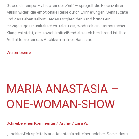
Gocce di Tempo – „Tropfen der Zeit“ – spiegelt die Essenz ihrer
Musik wider: die emotionale Reise durch Erinnerungen, Sehnsüchte
und das Leben selbst. Jedes Mitglied der Band bringt ein
einzigartiges musikalisches Talent ein, wodurch ein harmonischer
Klang entsteht, der sowohl mitreißend als auch berührend ist. Ihre
Auftritte ziehen das Publikum in ihren Bann und
Weiterlesen »
Maria
MARIA ANASTASIA –
Anastasia
–
ONE-WOMAN-SHOW
One-
Woman-
Show
Schreibe einen Kommentar
/
Archiv
/
Lara W.
„…schließlich spielte Maria Anastasia mit einer solchen Seele, dass