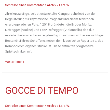
Schreibe einen Kommentar
/
Archiv
/
Lara W.
„Ihre kurzweilige, selbst entwickelte Klangsprache lebt von der
Begeisterung für rhythmische Prägnanz und einem federnden,
energiegeladenen Puls…” 2018 gründeten die Brüder Moritz
Defregger (Violine) und Lenz Defregger (Violoncello) das duo
molede. Sie konzertieren regelmäßig zusammen, wobei ein wichtiger
Bestandteil ihres Schaffens, neben dem klassischen Repertoire, das
Komponieren eigener Stücke ist. Diese enthalten progressive
Spieltechniken mit
Weiterlesen »
Gocce
GOCCE DI TEMPO
di
Tempo
Schreibe einen Kommentar
/
Archiv
/
Lara W.