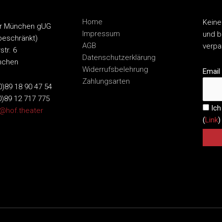
Home
Keine
er München gUG
Impressum
und b
beschränkt)
AGB
verp
str. 6
Datenschutzerklärung
nchen
Widerrufsbelehrung
Email
Zahlungsarten
(0)89 18 90 47 54
0)89 12 717 775
Ich
o@hof.theater
(
Link
)