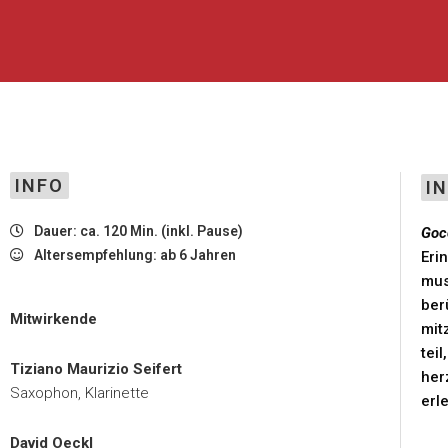
INFO
I
Dauer: ca. 120 Min. (inkl. Pause)
Goc
Altersempfehlung: ab 6 Jahren
Eri
mus
ber
Mitwirkende
mit
tei
Tiziano Maurizio Seifert
her
Saxophon, Klarinette
erl
David Oeckl