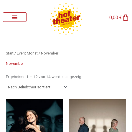
Nach
Zum
Beliebtheit
sortiert
Inhalt
Wa
springen
0,00
€
Start
/ Event Monat / November
November
Ergebnisse 1 – 12 von 14 werden angezeigt
Preisspanne:
Preisspanne:
Dieses
Dieses
20,00 €
20,00 €
Produkt
Produkt
bis
bis
weist
weist
35,00 €
35,00 €
mehrere
mehrere
Varianten
Varianten