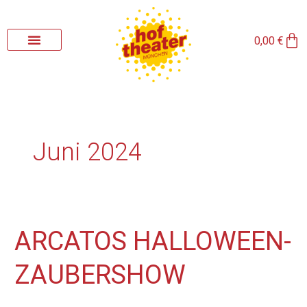
Zum
Inhalt
Wa
springen
0,00
€
Juni 2024
Arcatos
ARCATOS HALLOWEEN-
Halloween-
Zaubershow
ZAUBERSHOW