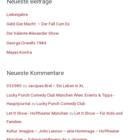
Neueste Beiträge
h
e
Liebesjahre
n
Geld.Gier.Macht. – Der Fall Cum Ex
n
Die Valente-Alexander Show
a
George Orwells 1984
c
Mayas Kontra
h
:
Neueste Kommentare
333985
zu
Jacques Brel – Ein Leben in XL
Lucky Punch Comedy Club München Wien: Events & Tipps -
Hauptjournal
zu
Lucky Punch Comedy Club
Let It Show - Hoftheater München
zu
Let It Show – Für Kids und
Familien
Kultur: Imagine – John Lennon – eine Hommage – Hoftheater
München – SchwarzesBayern.de
zu
Imagine