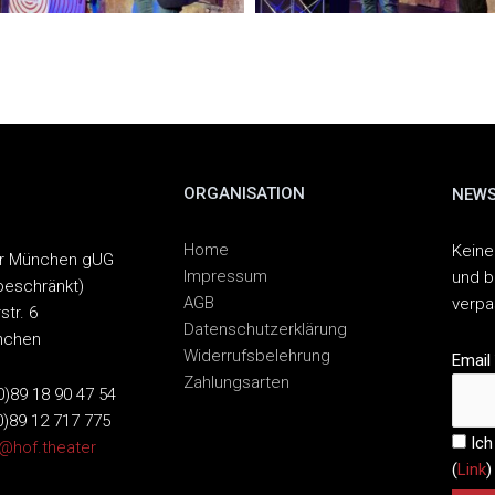
ORGANISATION
NEWS
Home
Keine
er München gUG
Impressum
und b
beschränkt)
AGB
verp
str. 6
Datenschutzerklärung
nchen
Widerrufsbelehrung
Email
Zahlungsarten
(0)89 18 90 47 54
0)89 12 717 775
Ich
o@hof.theater
(
Link
)