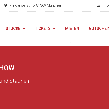
Plinganserstr. 6, 81369 München
inf
STÜCKE
TICKETS
MIETEN
GUTSCHEI
SHOW
 und Staunen