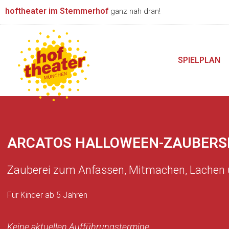
Zum
hoftheater im Stemmerhof
ganz nah dran!
Inhalt
springen
SPIELPLAN
ARCATOS HALLOWEEN-ZAUBER
Zauberei zum Anfassen, Mitmachen, Lachen
Für Kinder ab 5 Jahren
Keine aktuellen Aufführungstermine