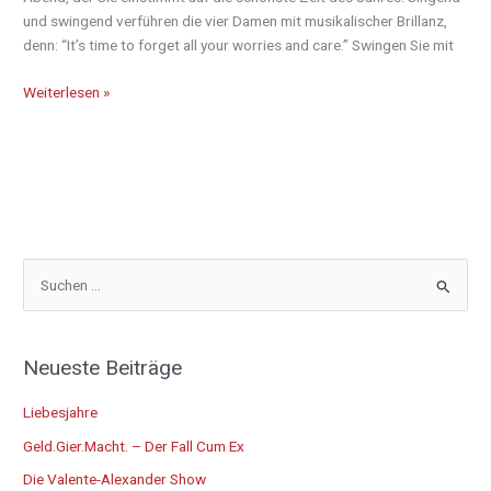
und swingend verführen die vier Damen mit musikalischer Brillanz,
denn: “It’s time to forget all your worries and care.” Swingen Sie mit
Weiterlesen »
S
u
c
Neueste Beiträge
h
e
Liebesjahre
n
Geld.Gier.Macht. – Der Fall Cum Ex
n
Die Valente-Alexander Show