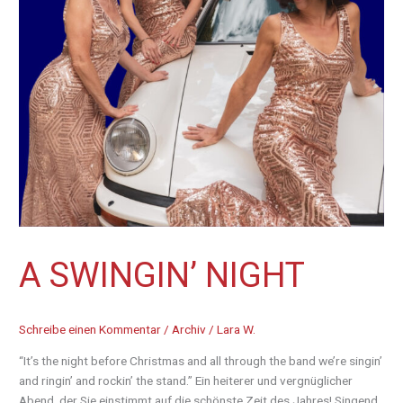
A SWINGIN’ NIGHT
Schreibe einen Kommentar
/
Archiv
/
Lara W.
“It’s the night before Christmas and all through the band we’re singin’
and ringin’ and rockin’ the stand.” Ein heiterer und vergnüglicher
Abend, der Sie einstimmt auf die schönste Zeit des Jahres! Singend