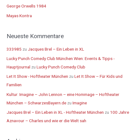
a
George Orwells 1984
c
Mayas Kontra
h
:
Neueste Kommentare
333985
zu
Jacques Brel – Ein Leben in XL
Lucky Punch Comedy Club München Wien: Events & Tipps -
Hauptjournal
zu
Lucky Punch Comedy Club
Let It Show - Hoftheater München
zu
Let It Show – Für Kids und
Familien
Kultur: Imagine – John Lennon – eine Hommage – Hoftheater
München – SchwarzesBayern.de
zu
Imagine
Jacques Brel – Ein Leben in XL - Hoftheater München
zu
100 Jahre
Aznavour – Charles und wie er die Welt sah