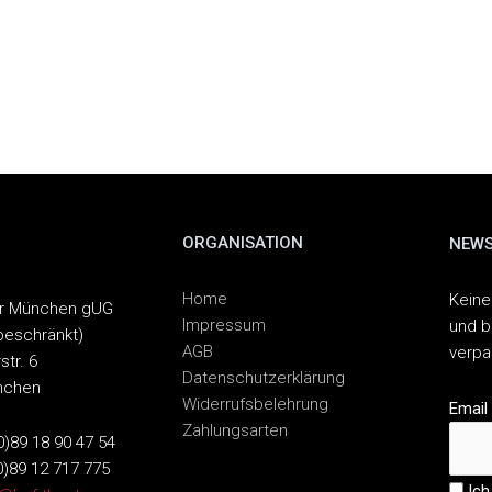
ORGANISATION
NEWS
Home
Keine
er München gUG
Impressum
und b
beschränkt)
AGB
verp
str. 6
Datenschutzerklärung
nchen
Widerrufsbelehrung
Email
Zahlungsarten
(0)89 18 90 47 54
0)89 12 717 775
Ich