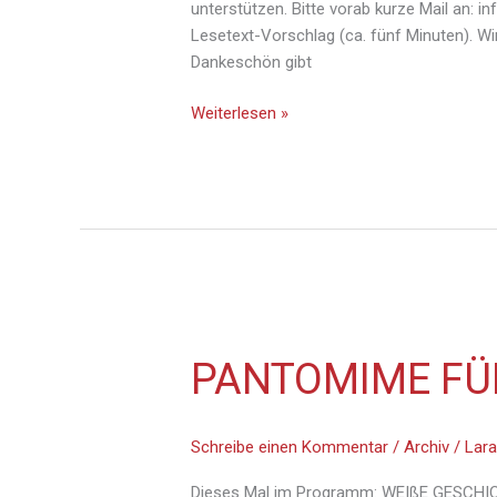
unterstützen. Bitte vorab kurze Mail an:
Lesetext-Vorschlag (ca. fünf Minuten). Wir
Dankeschön gibt
Weiterlesen »
Pantomime
PANTOMIME FÜ
für
Kinder
Schreibe einen Kommentar
/
Archiv
/
Lara
Dieses Mal im Programm: WEIßE GESCHI