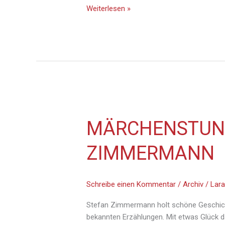
Weiterlesen »
Märchenstunde
MÄRCHENSTUND
mit
Stefan
ZIMMERMANN
Zimmermann
Schreibe einen Kommentar
/
Archiv
/
Lara
Stefan Zimmermann holt schöne Geschicht
bekannten Erzählungen. Mit etwas Glück da