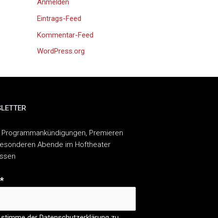
Anmelden
Eintrags-Feed
Kommentar-Feed
WordPress.org
LETTER
 Programmankündigungen, Premieren
esonderen Abende im Hoftheater
assen
*
 stimme der Datenschutzerklärung zu