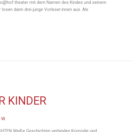
 info@hof.theater mit dem Namen des Kindes und seinem
 losen dann drei junge Vorleser:innen aus. Als
R KINDER
 W.
CHTEN Weiße Geschichten verbinden Komödie und