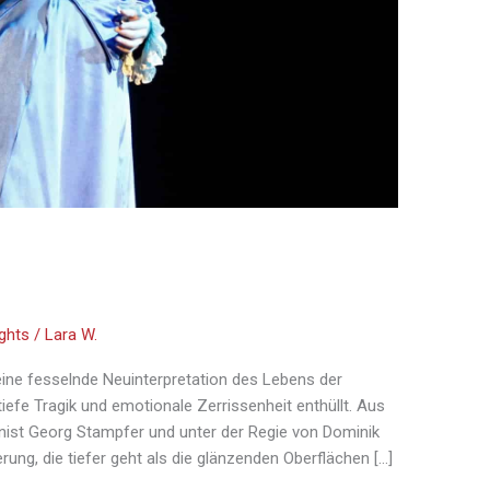
ights
/
Lara W.
 eine fesselnde Neuinterpretation des Lebens der
 tiefe Tragik und emotionale Zerrissenheit enthüllt. Aus
nist Georg Stampfer und unter der Regie von Dominik
ng, die tiefer geht als die glänzenden Oberflächen […]