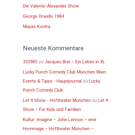
n
Die Valente-Alexander Show
a
George Orwells 1984
c
Mayas Kontra
h
:
Neueste Kommentare
333985
zu
Jacques Brel – Ein Leben in XL
Lucky Punch Comedy Club München Wien:
Events & Tipps - Hauptjournal
zu
Lucky
Punch Comedy Club
Let It Show - Hoftheater München
zu
Let It
Show – Für Kids und Familien
Kultur: Imagine – John Lennon – eine
Hommage – Hoftheater München –