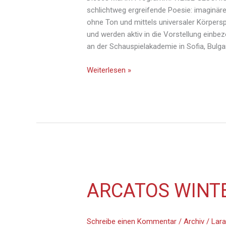
schlichtweg ergreifende Poesie: imaginär
ohne Ton und mittels universaler Körpersp
und werden aktiv in die Vorstellung einb
an der Schauspielakademie in Sofia, Bulgar
Weiterlesen »
Arcatos
ARCATOS WINT
Winter-
Zaubershow
Schreibe einen Kommentar
/
Archiv
/
Lara