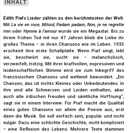
INHALT
Édith Piafs Lieder zählen zu den berühmtesten der Welt.
Mit
La vie en rose, Milord, Padam padam, Non, je ne regrette
rien
oder
Hymne à l’amour
wurde sie ein Megastar. Bis zu
ihrem frühen Tod mit nur 47 Jahren blieb die Liebe ihr
großes Thema – in ihren Chansons wie im Leben. 1935
erscheint ihre erste Schallplatte. Wenn Piaf singt, lebt
sie, beschwört sie, sucht sie – melancholisch,
verzweifelt, trotzig. Mit ihrer kraftvollen, expressiven und
leidenschaftlichen Stimme wird sie zum Inbegriff des
französischen Chansons und weltweit bewundert. „Ein
Chanson, das ist nichts Kleines oder Unbedeutendes. In
ihm sind alle Schmerzen und Leiden enthalten, aber
auch alle irdischen Freuden und sämtliche Hoffnung“,
sagt sie in einem Interview. Für Piaf macht die Qualität
eines guten Chansons vor allem die Poesie aus, erst
dann die Musik. Sie soll einfach sein, populär und nicht
vulgär. Dazu eine schlichte Geschichte, nicht kompliziert
– eine Reflexion des Lebens. Mehrere Texte stammen