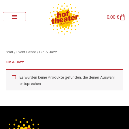
Zum
Inhalt
Wa
springen
0,00
€
Start
/ Event Genre / Gin & Jazz
Gin & Jazz
Es wurden keine Produkte gefunden, die deiner Auswahl
entsprechen.