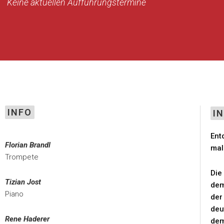
Keine aktuellen Aufführungstermine
INFO
I
Ent
Florian Brandl
mal
Trompete
Die
Tizian Jost
dem
Piano
der
deu
Rene Haderer
dem