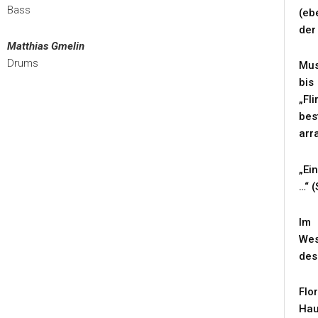
Bass
(eb
der
Matthias Gmelin
Drums
Mus
bis
„Fl
bes
arr
„Ei
…“ 
Im 
Wes
des
Flo
Hau