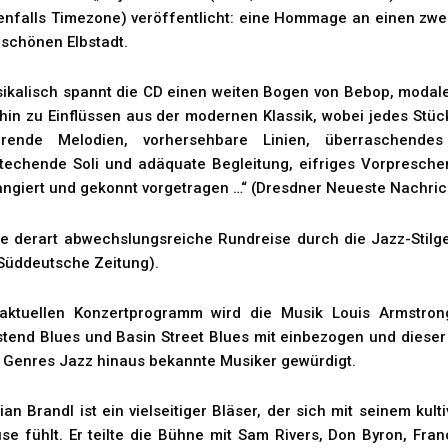
enfalls Timezone) veröffentlicht: eine Hommage an einen zweij
 schönen Elbstadt.
ikalisch spannt die CD einen weiten Bogen von Bebop, modal
 hin zu Einflüssen aus der modernen Klassik, wobei jedes Stüc
irrende Melodien, vorhersehbare Linien, überraschendes
techende Soli und adäquate Begleitung, eifriges Vorpresche
angiert und gekonnt vorgetragen …“ (Dresdner Neueste Nachric
ne derart abwechslungsreiche Rundreise durch die Jazz-Stilg
(Süddeutsche Zeitung).
aktuellen Konzertprogramm wird die Musik Louis Armstrong
tend Blues und Basin Street Blues mit einbezogen und dieser
 Genres Jazz hinaus bekannte Musiker gewürdigt.
rian Brandl ist ein vielseitiger Bläser, der sich mit seinem kul
se fühlt. Er teilte die Bühne mit Sam Rivers, Don Byron, Fr