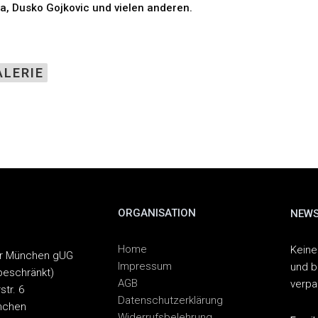
la, Dusko Gojkovic und vielen anderen.
ALERIE
ORGANISATION
NEWS
Home
Keine
er München gUG
Impressum
und b
beschränkt)
AGB
verp
str. 6
Datenschutzerklärung
nchen
Widerrufsbelehrung