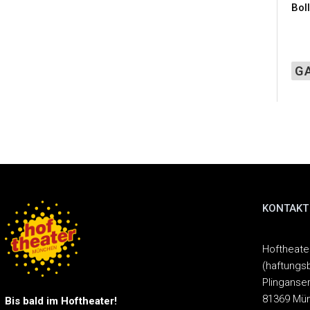
Bol
G
KONTAKT
Hoftheat
(haftungs
Plinganser
81369 Mü
Bis bald im Hoftheater!