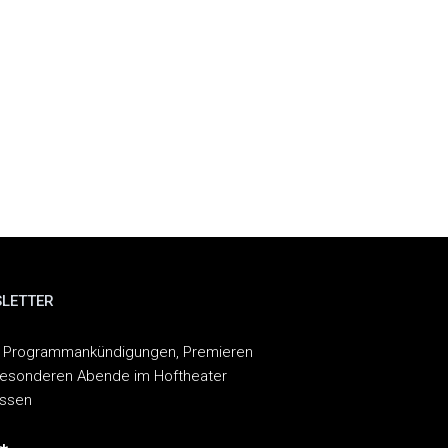
LETTER
 Programmankündigungen, Premieren
esonderen Abende im Hoftheater
assen