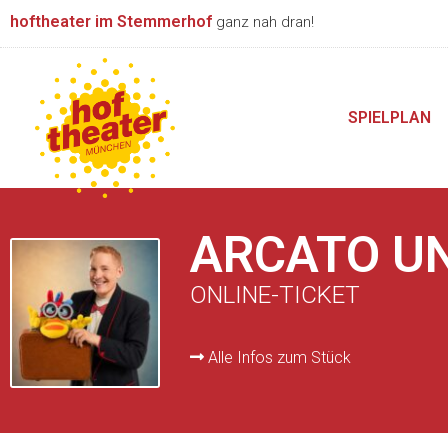
Zum
hoftheater im Stemmerhof
ganz nah dran!
Inhalt
springen
SPIELPLAN
ARCATO UN
ONLINE-TICKET
Alle Infos zum Stück