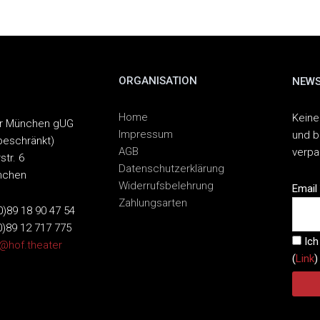
ORGANISATION
NEWS
Home
Keine
er München gUG
Impressum
und b
beschränkt)
AGB
verp
str. 6
Datenschutzerklärung
nchen
Widerrufsbelehrung
Email
Zahlungsarten
(0)89 18 90 47 54
0)89 12 717 775
Ich
o@hof.theater
(
Link
)