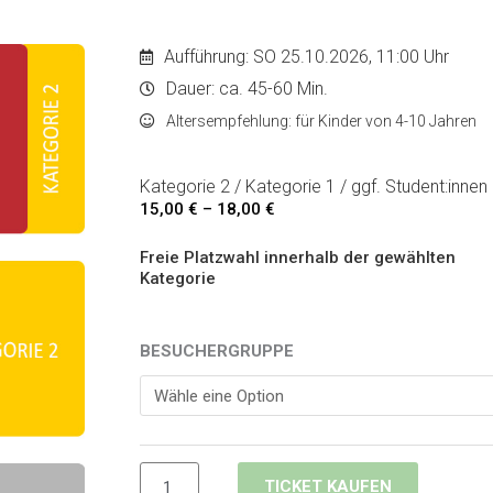
Aufführung: SO 25.10.2026, 11:00 Uhr
Dauer: ca. 45-60 Min.
Altersempfehlung: für Kinder von 4-10 Jahren
Kategorie 2 / Kategorie 1 / ggf. Student:innen
15,00
€
–
18,00
€
Preisspanne:
15,00 €
Freie Platzwahl innerhalb der gewählten
Kategorie
bis
18,00 €
Arcato
BESUCHERGRUPPE
und
LUMO
-
25.10.2026
Menge
TICKET KAUFEN