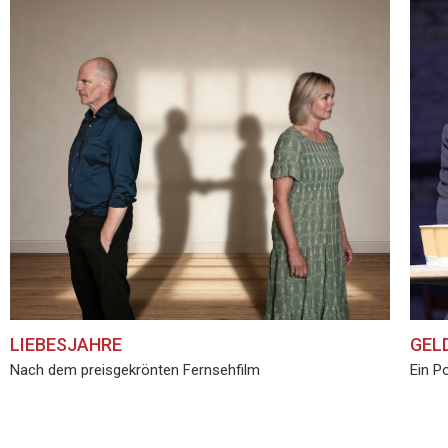
LIEBESJAHRE
GELD
Nach dem preisgekrönten Fernsehfilm
Ein P