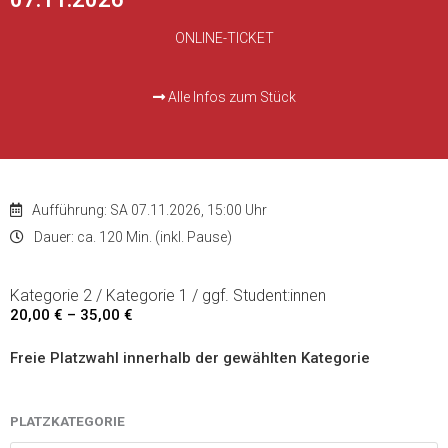
ONLINE-TICKET
Alle Infos zum Stück
Aufführung: SA 07.11.2026, 15:00 Uhr
Dauer: ca. 120 Min. (inkl. Pause)
Kategorie 2 / Kategorie 1 / ggf. Student:innen
20,00
€
–
35,00
€
Preisspanne:
20,00 €
Freie Platzwahl innerhalb der gewählten Kategorie
bis
35,00 €
Die
PLATZKATEGORIE
Valente-