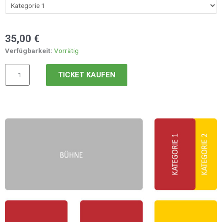
Alexander
Show
-
07.11.2026
35,00
€
Menge
Verfügbarkeit:
Vorrätig
TICKET KAUFEN