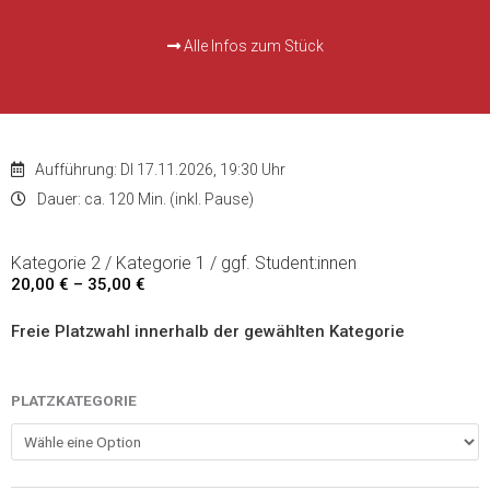
Alle Infos zum Stück
Aufführung: DI 17.11.2026, 19:30 Uhr
Dauer: ca. 120 Min. (inkl. Pause)
Kategorie 2 / Kategorie 1 / ggf. Student:innen
20,00
€
–
35,00
€
Preisspanne:
20,00 €
Freie Platzwahl innerhalb der gewählten Kategorie
bis
35,00 €
George
PLATZKATEGORIE
Orwells
1984
-
17.11.2026