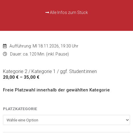
Alle Infos zum Stück
Aufführung: MI 18.11.2026, 19:30 Uhr
Dauer: ca. 120 Min. (inkl. Pause)
Kategorie 2 / Kategorie 1 / ggf. Student:innen
20,00
€
–
35,00
€
Preisspanne:
20,00 €
Freie Platzwahl innerhalb der gewählten Kategorie
bis
35,00 €
George
PLATZKATEGORIE
Orwells
1984
-
18.11.2026