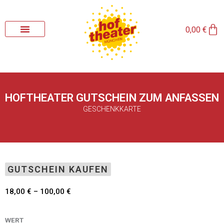
Zum
Inhalt
Wa
springen
0,00
€
HOFTHEATER GUTSCHEIN ZUM ANFASSEN
GESCHENKKARTE
GUTSCHEIN KAUFEN
Preisspanne:
18,00
€
–
100,00
€
18,00 €
bis
Hoftheater
WERT
100,00 €