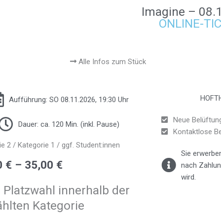
Imagine – 08.
ONLINE-TI
Alle Infos zum Stück
HOFT
Aufführung: SO 08.11.2026, 19:30 Uhr
Neue Belüftun
Dauer: ca. 120 Min. (inkl. Pause)
Kontaktlose B
e 2 / Kategorie 1 / ggf. Student:innen
Sie erwerben
Preisspanne:
0
€
–
35,00
€
nach Zahlun
20,00 €
wird.
bis
e Platzwahl innerhalb der
35,00 €
hlten Kategorie