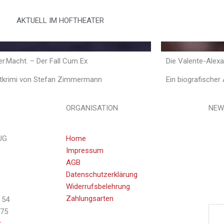
AKTUELL IM HOFTHEATER
er.Macht. – Der Fall Cum Ex
Die Valente-Alex
litkrimi von Stefan Zimmermann
Ein biografischer
ORGANISATION
NEW
UG
Home
Kein
Impressum
Prem
AGB
Hoft
Datenschutzerklärung
Widerrufsbelehrung
Ema
Zahlungsarten
 54
775
r