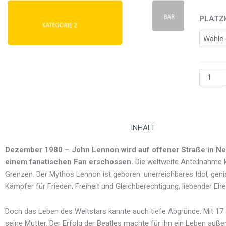
Imagine
PLATZ
-
08.11.2
Menge
INHALT
Dezember 1980 – John Lennon wird auf offener Straße in N
einem fanatischen Fan erschossen.
Die weltweite Anteilnahme 
Grenzen. Der Mythos Lennon ist geboren: unerreichbares Idol, genia
Kämpfer für Frieden, Freiheit und Gleichberechtigung, liebender E
Doch das Leben des Weltstars kannte auch tiefe Abgründe: Mit 17 
seine Mutter. Der Erfolg der Beatles machte für ihn ein Leben auße