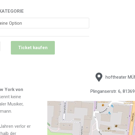
KATEGORIE
026
Ticket kaufen
hoftheater M
ew York von
Plinganserstr. 6, 813
kennt keine
ler Musiker,
hemann.
Jahren verlor er
rhalb der