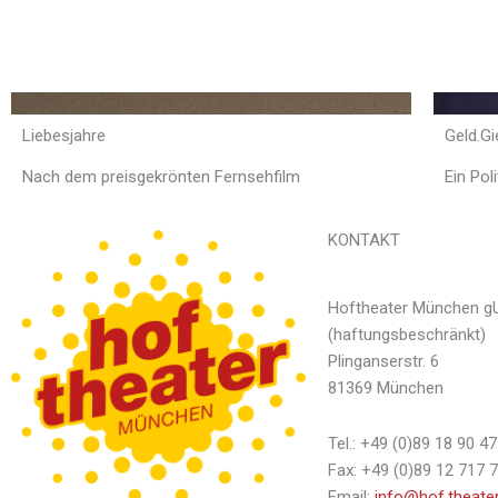
Liebesjahre
Geld.Gi
Nach dem preisgekrönten Fernsehfilm
Ein Po
KONTAKT
Hoftheater München g
(haftungsbeschränkt)
Plinganserstr. 6
81369 München
Tel.: +49 (0)89 18 90 47
Fax: +49 (0)89 12 717 
Email:
info@hof.theate