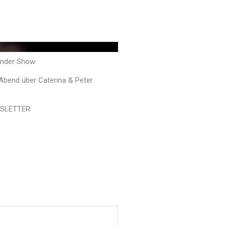
ander Show
 Abend über Caterina & Peter
SLETTER
e Programmankündigungen,
ieren und besonderen Abende im
heater verpassen
*
il