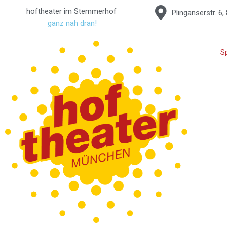
Zum
hoftheater im Stemmerhof
Plinganserstr. 6
Inhalt
ganz nah dran!
springen
S