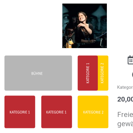
Kategori
20,0
Frei
gewä