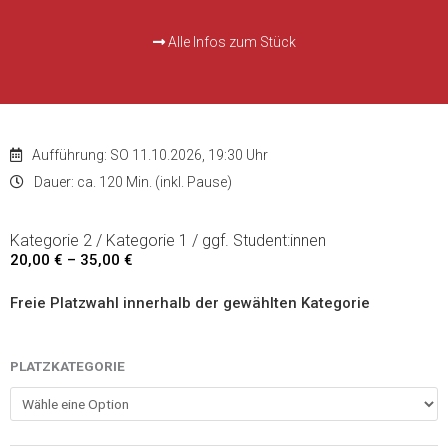
Alle Infos zum Stück
Aufführung: SO 11.10.2026, 19:30 Uhr
Dauer: ca. 120 Min. (inkl. Pause)
Kategorie 2 / Kategorie 1 / ggf. Student:innen
20,00
€
–
35,00
€
Preisspanne:
20,00 €
Freie Platzwahl innerhalb der gewählten Kategorie
bis
35,00 €
Imagine
PLATZKATEGORIE
-
11.10.2026
Menge