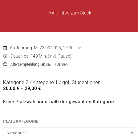
Alle Infos zum Stück
Aufführung: MI 23.09.2026, 19:30 Uhr
Dauer: ca. 140 Min. (inkl. Pause)
Altersempfehlung: ab ca. 14 Jahren
Kategorie 2 / Kategorie 1 / ggf. Student:innen
20,00
€
–
29,00
€
Preisspanne:
20,00 €
Freie Platzwahl innerhalb der gewählten Kategorie
bis
29,00 €
Love
PLATZKATEGORIE
Letters
-
23.09.2026