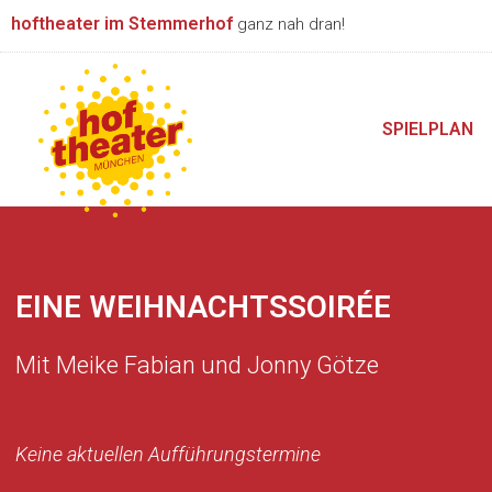
Zum
hoftheater im Stemmerhof
ganz nah dran!
Inhalt
springen
SPIELPLAN
EINE WEIHNACHTSSOIRÉE
Mit Meike Fabian und Jonny Götze
Keine aktuellen Aufführungstermine