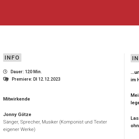
INFO
I
Dauer: 120 Min.
…un
Premiere: DI 12.12.2023
im 
Mei
Mitwirkende
leg
Jonny Götze
Las
Sänger, Sprecher, Musiker (Komponist und Texter
ohn
eigener Werke)