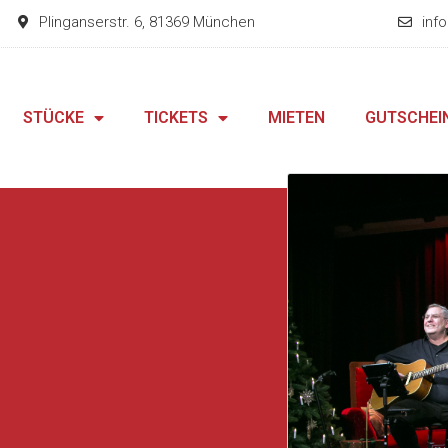
Plinganserstr. 6, 81369 München
inf
STÜCKE
TICKETS
MIETEN
GUTSCHEI