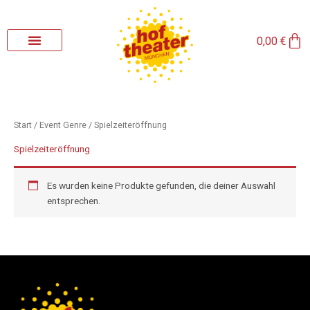
Zum
Inhalt
Wa
springen
0,00
€
Start
/ Event Genre / Spielzeiteröffnung
Spielzeiteröffnung
Es wurden keine Produkte gefunden, die deiner Auswahl
entsprechen.