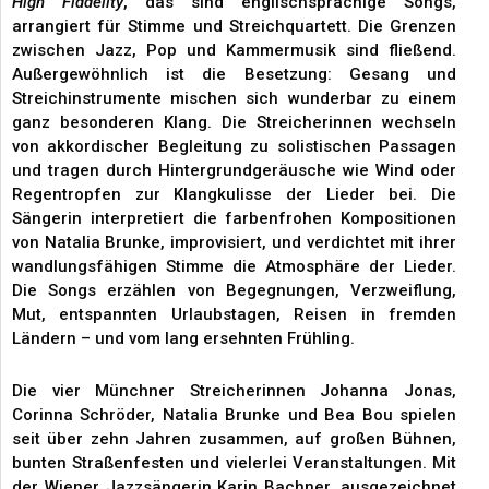
High Fiddelity
, das sind englischsprachige Songs,
arrangiert für Stimme und Streichquartett. Die Grenzen
zwischen Jazz, Pop und Kammermusik sind fließend.
Außergewöhnlich ist die Besetzung: Gesang und
Streichinstrumente mischen sich wunderbar zu einem
ganz besonderen Klang. Die Streicherinnen wechseln
von akkordischer Begleitung zu solistischen Passagen
und tragen durch Hintergrundgeräusche wie Wind oder
Regentropfen zur Klangkulisse der Lieder bei. Die
Sängerin interpretiert die farbenfrohen Kompositionen
von Natalia Brunke, improvisiert, und verdichtet mit ihrer
wandlungsfähigen Stimme die Atmosphäre der Lieder.
Die Songs erzählen von Begegnungen, Verzweiflung,
Mut, entspannten Urlaubstagen, Reisen in fremden
Ländern – und vom lang ersehnten
Frühling.
Die vier Münchner Streicherinnen Johanna Jonas,
Corinna Schröder, Natalia Brunke und Bea Bou spielen
seit über zehn Jahren zusammen, auf großen Bühnen,
bunten Straßenfesten und vielerlei Veranstaltungen. Mit
der Wiener Jazzsängerin Karin Bachner, ausgezeichnet