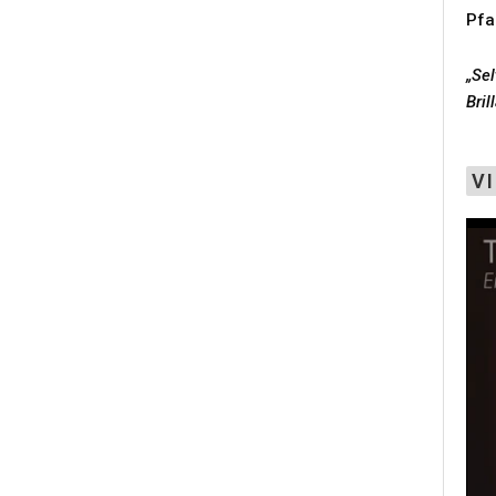
Pfa
„Sel
Bril
V