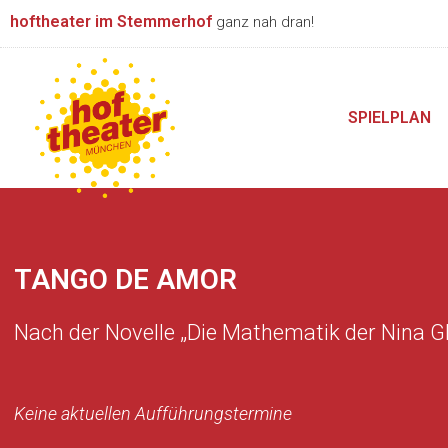
Zum
hoftheater im Stemmerhof
ganz nah dran!
Inhalt
springen
SPIELPLAN
TANGO DE AMOR
Nach der Novelle „Die Mathematik der Nina Gl
Keine aktuellen Aufführungstermine