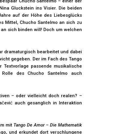
ebespaar Chucho Santelmo – einer der
ina Gluckstein ins Visier. Die beiden
 Jahre auf der Höhe des Liebesglücks
es Mittel, Chucho Santelmo an sich zu
 an sich binden will! Doch um welchen
ar dramaturgisch bearbeitet und dabei
icht gegeben. Der im Fach des Tango
r Textvorlage passende musikalische
er Rolle des Chucho Santelmo auch
tiven – oder vielleicht doch realen? –
ačević auch gesanglich in Interaktion
um mit
Tango De Amor – Die Mathematik
ngo, und erkundet dort verschlungene