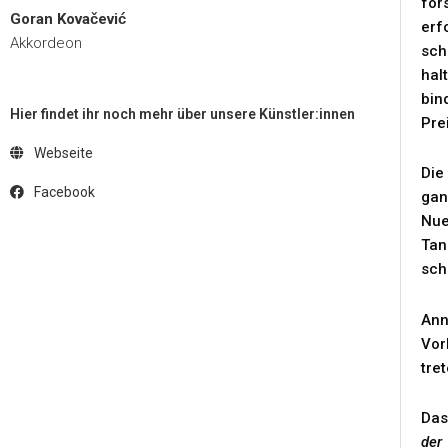
for
Goran Kovačević
erf
Akkordeon
sch
hal
bin
Hier findet ihr noch mehr über unsere Künstler:innen
Pre
Webseite
Die
Facebook
gan
Nue
Tan
sch
Ann
Vor
tret
Das
der