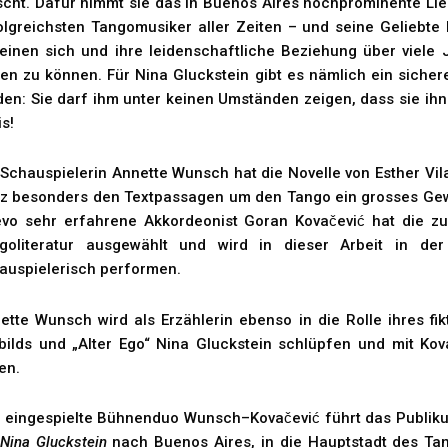
scht. Dafür nimmt sie das in Buenos Aires hochprominente Li
olgreichsten Tangomusiker aller Zeiten – und seine Geliebte N
einen sich und ihre leidenschaftliche Beziehung über viele
ten zu können. Für Nina Gluckstein gibt es nämlich ein sicher
den: Sie darf ihm unter keinen Umständen zeigen, dass sie ihn
is!
 Schauspielerin Annette Wunsch hat die Novelle von Esther Vil
z besonders den Textpassagen um den Tango ein grosses Gew
vo sehr erfahrene Akkordeonist Goran Kovačević hat die zu
goliteratur ausgewählt und wird in dieser Arbeit in d
auspielerisch performen.
ette Wunsch wird als Erzählerin ebenso in die Rolle ihres fik
bilds und „Alter Ego“ Nina Gluckstein schlüpfen und mit Kov
en.
 eingespielte Bühnenduo Wunsch–Kovačević führt das Publik
 Nina Gluckstein
nach Buenos Aires, in die Hauptstadt des Ta