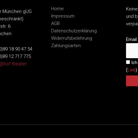
Home
Keine
er München gUG
Impressum
und b
beschränkt)
AGB
verp
str. 6
Datenschutzerklärung
nchen
Widerrufsbelehrung
Email
Zahlungsarten
(0)89 18 90 47 54
0)89 12 717 775
Ich
o@hof.theater
(
Link
)