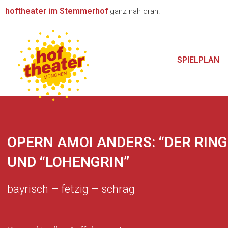
Zum
hoftheater im Stemmerhof
ganz nah dran!
Inhalt
springen
SPIELPLAN
OPERN AMOI ANDERS: “DER RING
UND “LOHENGRIN”
bayrisch – fetzig – schräg