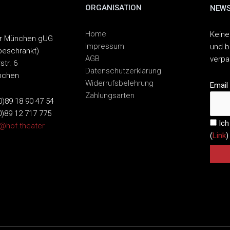
ORGANISATION
NEWS
Home
Keine
er München gUG
Impressum
und b
beschränkt)
AGB
verp
str. 6
Datenschutzerklärung
nchen
Widerrufsbelehrung
Email
Zahlungsarten
(0)89 18 90 47 54
0)89 12 717 775
Ich
o@hof.theater
(
Link
)