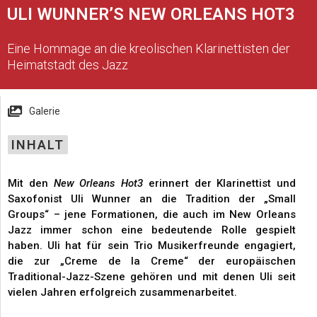
ULI WUNNER’S NEW ORLEANS HOT3
Eine Hommage an die kreolischen Klarinettisten der
Heimatstadt des Jazz
Galerie
INHALT
Mit den
New Orleans Hot3
erinnert der Klarinettist und
Saxofonist Uli Wunner an die Tradition der „Small
Groups“ – jene Formationen, die auch im New Orleans
Jazz immer schon eine bedeutende Rolle gespielt
haben. Uli hat für sein Trio Musikerfreunde engagiert,
die zur „Creme de la Creme“ der europäischen
Traditional-Jazz-Szene gehören und mit denen Uli seit
vielen Jahren erfolgreich zusammenarbeitet.