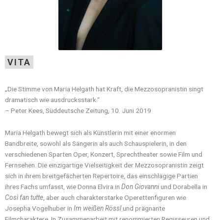
VITA
„Die Stimme von Maria Helgath hat Kraft, die Mezzosopranistin singt
dramatisch wie ausdrucksstark
.“
– Peter Kees, Süddeutsche Zeitung, 10. Juni 2019
Maria Helgath bewegt sich als Künstlerin mit einer enormen
Bandbreite, sowohl als Sängerin als auch Schauspielerin, in den
verschiedenen Sparten Oper, Konzert, Sprechtheater sowie Film und
Fernsehen. Die einzigartige Vielseitigkeit der Mezzosopranistin zeigt
sich in ihrem breitgefächerten Repertoire, das einschlägige Partien
ihres Fachs umfasst, wie Donna Elvira in
Don Giovanni
und Dorabella in
Così fan tutte
, aber auch charakterstarke Operettenfiguren wie
Josepha Vogelhuber in
Im weißen Rössl
und prägnante
Filmcharaktere. In Zusammenarbeit mit renommierten Regisseuren und