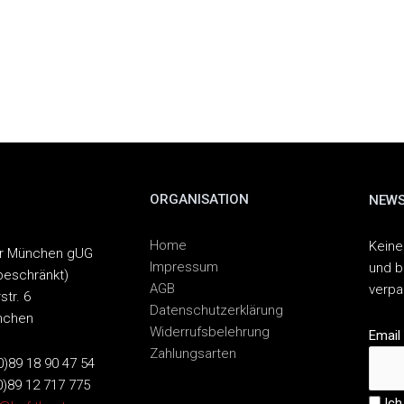
ORGANISATION
NEWS
Home
Keine
er München gUG
Impressum
und b
beschränkt)
AGB
verp
str. 6
Datenschutzerklärung
nchen
Widerrufsbelehrung
Email
Zahlungsarten
(0)89 18 90 47 54
0)89 12 717 775
Ich