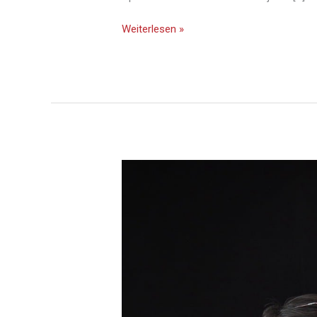
Weiterlesen »
Karl
Valentin
und
Liesl
Karlstadt