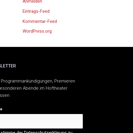
Anmelden
Eintrags-Feed
Kommentar-Feed
WordPress.org
LETTER
 Programmankündigungen, Premieren
esonderen Abende im Hoftheater
assen
*
 stimme der Datenschutzerklärung zu