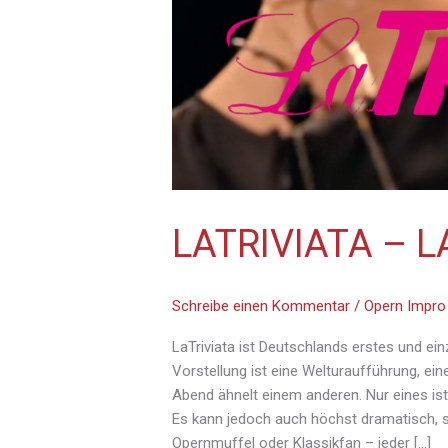
LATRIVIATA – 
Schreibe einen Kommentar
/
Opern Impro
LaTriviata ist Deutschlands erstes und ei
Vorstellung ist eine Welturaufführung, ei
Abend ähnelt einem anderen. Nur eines ist
Es kann jedoch auch höchst dramatisch, sk
Opernmuffel oder Klassikfan – jeder […]