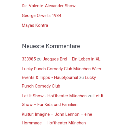
n
Die Valente-Alexander Show
a
George Orwells 1984
c
Mayas Kontra
h
:
Neueste Kommentare
333985
zu
Jacques Brel – Ein Leben in XL
Lucky Punch Comedy Club München Wien:
Events & Tipps - Hauptjournal
zu
Lucky
Punch Comedy Club
Let It Show - Hoftheater München
zu
Let It
Show – Für Kids und Familien
Kultur: Imagine – John Lennon – eine
Hommage – Hoftheater München –