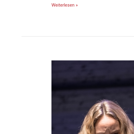
Weiterlesen »
Geld.Gier.Macht.
–
Der
Fall
Cum
Ex