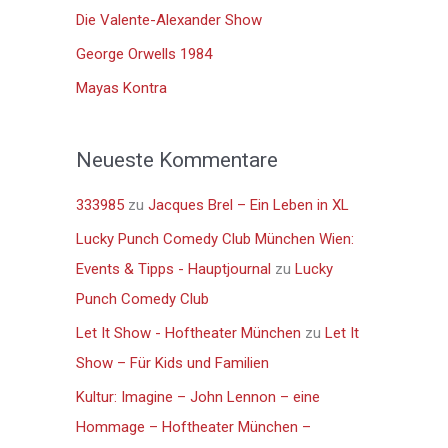
n
Die Valente-Alexander Show
a
George Orwells 1984
c
Mayas Kontra
h
:
Neueste Kommentare
333985
zu
Jacques Brel – Ein Leben in XL
Lucky Punch Comedy Club München Wien:
Events & Tipps - Hauptjournal
zu
Lucky
Punch Comedy Club
Let It Show - Hoftheater München
zu
Let It
Show – Für Kids und Familien
Kultur: Imagine – John Lennon – eine
Hommage – Hoftheater München –