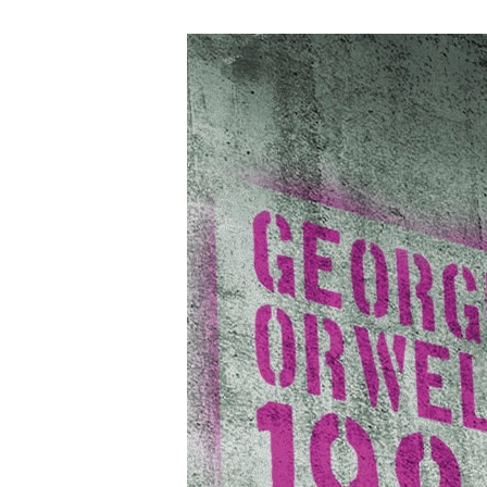
George
Orwells
1984